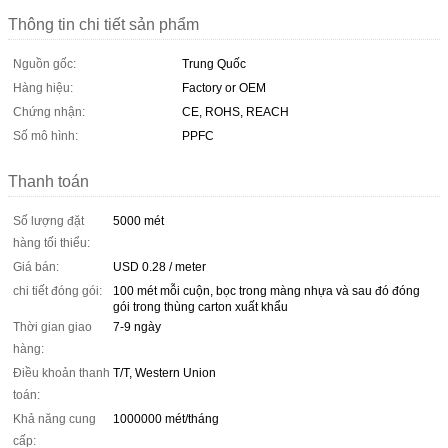
Thông tin chi tiết sản phẩm
Nguồn gốc:
Trung Quốc
Hàng hiệu:
Factory or OEM
Chứng nhận:
CE, ROHS, REACH
Số mô hình:
PPFC
Thanh toán
Số lượng đặt
5000 mét
hàng tối thiểu:
Giá bán:
USD 0.28 / meter
chi tiết đóng gói:
100 mét mỗi cuộn, bọc trong màng nhựa và sau đó đóng
gói trong thùng carton xuất khẩu
Thời gian giao
7-9 ngày
hàng:
Điều khoản thanh
T/T, Western Union
toán:
Khả năng cung
1000000 mét/tháng
cấp: