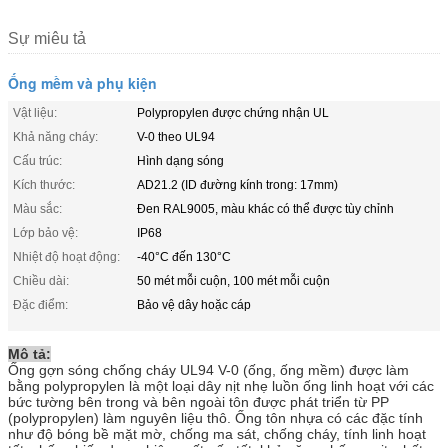
Sự miêu tả
Ống mềm và phụ kiện
Vật liệu:
Polypropylen được chứng nhận UL
Khả năng cháy:
V-0 theo UL94
Cấu trúc:
Hình dạng sóng
Kích thước:
AD21.2 (ID đường kính trong: 17mm)
Màu sắc:
Đen RAL9005, màu khác có thể được tùy chỉnh
Lớp bảo vệ:
IP68
Nhiệt độ hoạt động:
-40°C đến 130°C
Chiều dài:
50 mét mỗi cuộn, 100 mét mỗi cuộn
Đặc điểm:
Bảo vệ dây hoặc cáp
Mô tả:
Ống gợn sóng chống cháy UL94 V-0 (ống, ống mềm) được làm
bằng polypropylen là một loại dây nịt nhẹ luồn ống linh hoạt với các
bức tường bên trong và bên ngoài tôn được phát triển từ PP
(polypropylen) làm nguyên liệu thô. Ống tôn nhựa có các đặc tính
như độ bóng bề mặt mờ, chống ma sát, chống cháy, tính linh hoạt