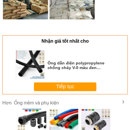
Nhận giá tốt nhất cho
Ống dẫn điện polypropylene
chống cháy V-0 màu đen
RAL9005, ống mềm ống lượn
sóng AD21.2 dùng cho dây điện
hoặc cáp
Tiếp tục
Ống mềm và phụ kiện
Hơn