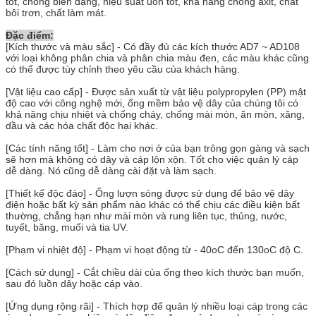
tốt, chống biến dạng, hiệu suất uốn tốt, khả năng chống axit, chất
bôi trơn, chất làm mát.
Đặc điểm:
[Kích thước và màu sắc] - Có đầy đủ các kích thước AD7 ~ AD108
với loại không phân chia và phân chia màu đen, các màu khác cũng
có thể được tùy chỉnh theo yêu cầu của khách hàng.
[Vật liệu cao cấp] - Được sản xuất từ ​​vật liệu polypropylen (PP) mật
độ cao với công nghệ mới, ống mềm bảo vệ dây của chúng tôi có
khả năng chịu nhiệt và chống cháy, chống mài mòn, ăn mòn, xăng,
dầu và các hóa chất độc hại khác.
[Các tính năng tốt] - Làm cho nơi ở của bạn trông gọn gàng và sạch
sẽ hơn mà không có dây và cáp lộn xộn. Tốt cho việc quản lý cáp
dễ dàng. Nó cũng dễ dàng cài đặt và làm sạch.
[Thiết kế độc đáo] - Ống lượn sóng được sử dụng để bảo vệ dây
điện hoặc bất kỳ sản phẩm nào khác có thể chịu các điều kiện bất
thường, chẳng hạn như mài mòn và rung liên tục, thủng, nước,
tuyết, băng, muối và tia UV.
[Phạm vi nhiệt độ] - Phạm vi hoạt động từ - 40oC đến 130oC độ C.
[Cách sử dụng] - Cắt chiều dài của ống theo kích thước bạn muốn,
sau đó luồn dây hoặc cáp vào.
[Ứng dụng rộng rãi] - Thích hợp để quản lý nhiều loại cáp trong các