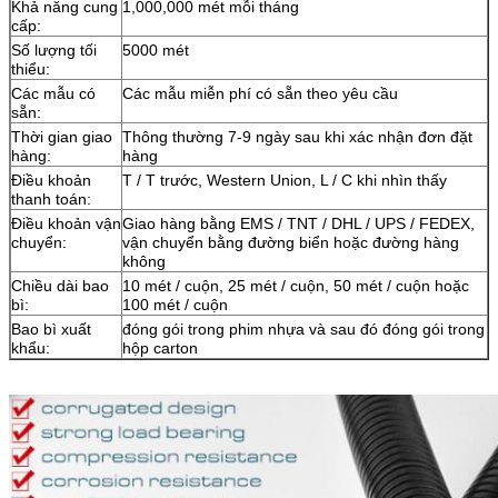
Khả năng cung
1,000,000 mét mỗi tháng
cấp:
Số lượng tối
5000 mét
thiểu:
Các mẫu có
Các mẫu miễn phí có sẵn theo yêu cầu
sẵn:
Thời gian giao
Thông thường 7-9 ngày sau khi xác nhận đơn đặt
hàng:
hàng
Điều khoản
T / T trước, Western Union, L / C khi nhìn thấy
thanh toán:
Điều khoản vận
Giao hàng bằng EMS / TNT / DHL / UPS / FEDEX,
chuyển:
vận chuyển bằng đường biển hoặc đường hàng
không
Chiều dài bao
10 mét / cuộn, 25 mét / cuộn, 50 mét / cuộn hoặc
bì:
100 mét / cuộn
Bao bì xuất
đóng gói trong phim nhựa và sau đó đóng gói trong
khẩu:
hộp carton