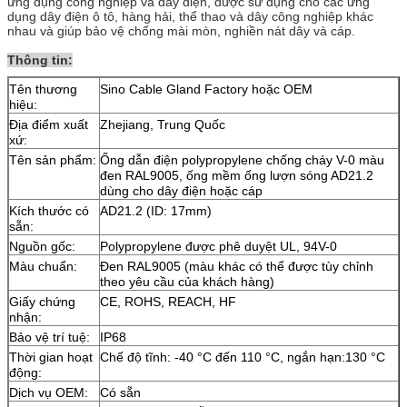
ứng dụng công nghiệp và dây điện, được sử dụng cho các ứng
dụng dây điện ô tô, hàng hải, thể thao và dây công nghiệp khác
nhau và giúp bảo vệ chống mài mòn, nghiền nát dây và cáp.
Thông tin:
Tên thương
Sino Cable Gland Factory hoặc OEM
hiệu:
Địa điểm xuất
Zhejiang, Trung Quốc
xứ:
Tên sản phẩm:
Ống dẫn điện polypropylene chống cháy V-0 màu
đen RAL9005, ống mềm ống lượn sóng AD21.2
dùng cho dây điện hoặc cáp
Kích thước có
AD21.2 (ID: 17mm)
sẵn:
Nguồn gốc:
Polypropylene được phê duyệt UL, 94V-0
Màu chuẩn:
Đen RAL9005 (màu khác có thể được tùy chỉnh
theo yêu cầu của khách hàng)
Giấy chứng
CE, ROHS, REACH, HF
nhận:
Bảo vệ trí tuệ:
IP68
Thời gian hoạt
Chế độ tĩnh: -40 °C đến 110 °C, ngắn hạn:130 °C
động:
Dịch vụ OEM:
Có sẵn