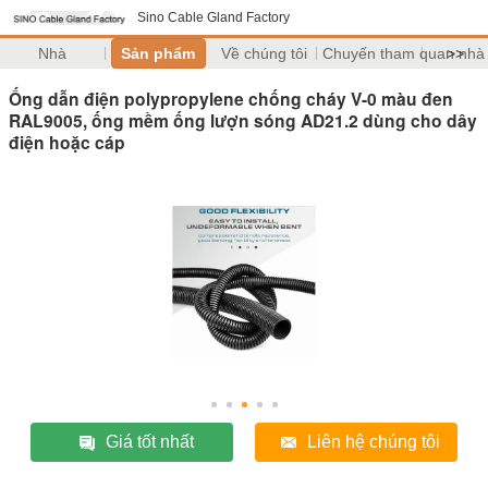
Sino Cable Gland Factory
Nhà
Sản phẩm
Về chúng tôi
Chuyến tham quan nhà
>>
Ống dẫn điện polypropylene chống cháy V-0 màu đen
RAL9005, ống mềm ống lượn sóng AD21.2 dùng cho dây
điện hoặc cáp
Giá tốt nhất
Liên hệ chúng tôi