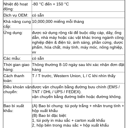
Nhiệt độ hoạt
-80 °C đến + 150 °C
động:
Dịch vụ OEM:
có sẵn
Khả năng cung
10,000,000 miếng mỗi tháng
cấp:
Ứng dụng:
được sử dụng rộng rãi để buộc dây cáp, dây, ống
dẫn, nhà máy hoặc các vật khác trong ngành công
nghiệp điện & điện tử, ánh sáng, phần cứng, dược
phẩm, hóa chất, máy tính, máy móc, nông nghiệp,
vv
Các mẫu:
có sẵn
Thời gian giao
Thông thường 8-10 ngày sau khi xác nhận đơn đặt
hàng:
hàng
Cách thanh
T / T trước, Western Union, L / C khi nhìn thấy
toán:
Điều khoản vận
được vận chuyển bằng đường bưu chính (EMS /
chuyển:
TNT / DHL / UPS / FEDEX).
vận chuyển bằng đường biển hoặc đường không.
Bao bì xuất
(A) Bao bì chung: túi poly trắng + nhãn trung tính +
khẩu:
hộp xuất khẩu
(B) Bao bì đặc biệt:
1, túi poly in màu sắc + carton xuất khẩu
2, hộp bên trong màu sắc + hộp xuất khẩu