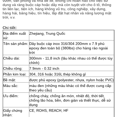
vườn, văn phòng và nhà để xe, không chỉ hoàn hảo cho việc sử
dụng và ràng buộc cáp hoặc dây mà còn tuyệt vời cho ô tô, thông
tin liên lạc, tiện ích, hàng không vũ trụ, công nghiệp, xây dựng,
hàng hải, bảng hiệu, tín hiệu, lắp đặt hạt nhân và năng lượng mặt
trời, v.v.
Chi tiết:
Địa điểm xuất
Zhejiang, Trung Quốc
xứ:
Tên sản phẩm:
Dây buộc cáp inox 316/304 200mm x 7.9 phủ
epoxy đen toàn bộ (380lbs) cho hàng rào ngoài
trời
Chiều dài:
300mm - 11,8 inch (lâu khác nhau có thể được tùy
chỉnh)
Chiều rộng:
7.9mm - 0.32 inch
Phần kim loại:
304, 316 hoặc 316L thép không gỉ
Bề mặt:
được phủ epoxy (polyester, nhựa, nylon hoặc PVC)
Màu sắc:
màu đen (những màu khác có thể được cung cấp
theo yêu cầu)
Ưu điểm:
chống cháy, chống ăn mòn, nhiệt độ, thời tiết,
chống lão hóa, bền, đơn giản và thiết thực, dễ sử
dụng
Giấy chứng
CE, ROHS, REACH, HF
nhận: