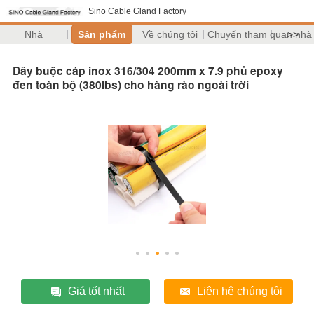
Sino Cable Gland Factory
Nhà
Sản phẩm
Về chúng tôi
Chuyến tham quan nhà
>>
Dây buộc cáp inox 316/304 200mm x 7.9 phủ epoxy
đen toàn bộ (380lbs) cho hàng rào ngoài trời
Giá tốt nhất
Liên hệ chúng tôi