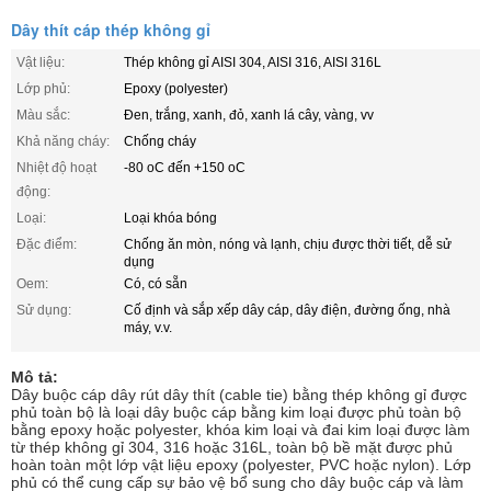
Dây thít cáp thép không gỉ
Vật liệu:
Thép không gỉ AISI 304, AISI 316, AISI 316L
Lớp phủ:
Epoxy (polyester)
Màu sắc:
Đen, trắng, xanh, đỏ, xanh lá cây, vàng, vv
Khả năng cháy:
Chống cháy
Nhiệt độ hoạt
-80 oC đến +150 oC
động:
Loại:
Loại khóa bóng
Đặc điểm:
Chống ăn mòn, nóng và lạnh, chịu được thời tiết, dễ sử
dụng
Oem:
Có, có sẵn
Sử dụng:
Cố định và sắp xếp dây cáp, dây điện, đường ống, nhà
máy, v.v.
Mô tả:
Dây buộc cáp dây rút dây thít (cable tie) bằng thép không gỉ được
phủ toàn bộ là loại dây buộc cáp bằng kim loại được phủ toàn bộ
bằng epoxy hoặc polyester, khóa kim loại và đai kim loại được làm
từ thép không gỉ 304, 316 hoặc 316L, toàn bộ bề mặt được phủ
hoàn toàn một lớp vật liệu epoxy (polyester, PVC hoặc nylon). Lớp
phủ có thể cung cấp sự bảo vệ bổ sung cho dây buộc cáp và làm