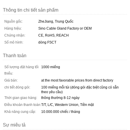
Thông tin chi tiết sản phẩm
Nguồn gốc:
ZheJiang, Trung Quốc
Hàng hiệu:
Sino Cable Gland Factory or OEM
Chứng nhận:
CE, RoHS, REACH
Số mô hình:
dòng FSCT
Thanh toán
Số lượng đặt hàng tối
1000 miếng
thiểu:
Giá bán:
at the most favorable prices from direct factory
chi tiết đóng gói:
100 miếng mỗi túi (đóng gói đặc biệt cũng có sẵn
theo yêu cầu)
Thời gian giao hàng:
thông thường 8-12 ngày
Điều khoản thanh toán:
T/T, L/C, Western Union, Tiền mặt
Khả năng cung cấp:
10.000.000 chiếc / tháng
Sự miêu tả