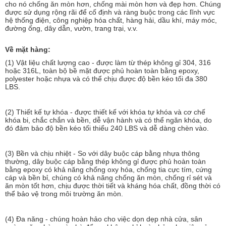
cho nó chống ăn mòn hơn, chống mài mòn hơn và đẹp hơn. Chúng
được sử dụng rộng rãi để cố định và ràng buộc trong các lĩnh vực
hệ thống điện, công nghiệp hóa chất, hàng hải, dầu khí, máy móc,
đường ống, dây dẫn, vườn, trang trại, v.v.
Về mặt hàng:
(1) Vật liệu chất lượng cao - được làm từ thép không gỉ 304, 316
hoặc 316L, toàn bộ bề mặt được phủ hoàn toàn bằng epoxy,
polyester hoặc nhựa và có thể chịu được độ bền kéo tối đa 380
LBS.
(2) Thiết kế tự khóa - được thiết kế với khóa tự khóa và cơ chế
khóa bi, chắc chắn và bền, dễ vận hành và có thể ngăn khóa, do
đó đảm bảo độ bền kéo tối thiểu 240 LBS và dễ dàng chèn vào.
(3) Bền và chịu nhiệt - So với dây buộc cáp bằng nhựa thông
thường, dây buộc cáp bằng thép không gỉ được phủ hoàn toàn
bằng epoxy có khả năng chống oxy hóa, chống tia cực tím, cứng
cáp và bền bỉ, chúng có khả năng chống ăn mòn, chống rỉ sét và
ăn mòn tốt hơn, chịu được thời tiết và kháng hóa chất, đồng thời có
thể bảo vệ trong môi trường ăn mòn.
(4) Đa năng - chúng hoàn hảo cho việc dọn dẹp nhà cửa, sân